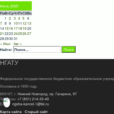
Июль 2025
Пн
Вт
Ср
Чт
Пт
Сб
Вс
1
2
3
4
5
6
7
8
9
10
11
12
13
14
15
16
17
18
19
20
21
22
23
24
25
26
27
28
29
30
31
« Июн
Авг »
Найти:
НГАТУ
Федеральное государственное бюджетное образовательное учреж
Основана в 1930 году.
603107, г.
Нижний Новгород, пр. Гагарина, 97
Телефон:
+7 (831) 214-33-49
E-mail:
ngsha-kancel-1@bk.ru
Карта сайта
Старый сайт