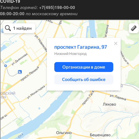
COVID-19
Телефон горячей
:
+7(495)198-00-00
08:00-20:00
по московскому времени