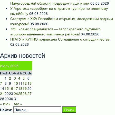
Нижегородской области: подведем наши итоги
08.08.2026
У Агротеха «серебро» на открытом турнире по пляжному
волейболу
06.08.2026
Стартуем с XXV Российским открытым молодежным водным
конкурсом!
05.08.2026
759 новых специалистов — залог крепкого будущего
агропромышленного комплекса региона!
04.08.2026
НГАТУ и КУПНО подписали Соглашение о сотрудничестве
02.08.2026
Архив новостей
Июль 2025
Пн
Вт
Ср
Чт
Пт
Сб
Вс
1
2
3
4
5
6
7
8
9
10
11
12
13
14
15
16
17
18
19
20
21
22
23
24
25
26
27
28
29
30
31
« Июн
Авг »
Найти: