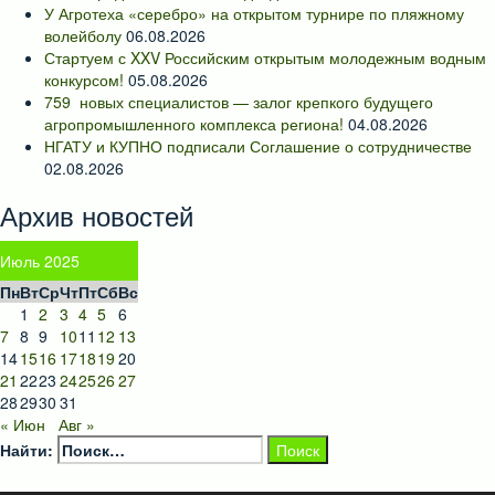
У Агротеха «серебро» на открытом турнире по пляжному
волейболу
06.08.2026
Стартуем с XXV Российским открытым молодежным водным
конкурсом!
05.08.2026
759 новых специалистов — залог крепкого будущего
агропромышленного комплекса региона!
04.08.2026
НГАТУ и КУПНО подписали Соглашение о сотрудничестве
02.08.2026
Архив новостей
Июль 2025
Пн
Вт
Ср
Чт
Пт
Сб
Вс
1
2
3
4
5
6
7
8
9
10
11
12
13
14
15
16
17
18
19
20
21
22
23
24
25
26
27
28
29
30
31
« Июн
Авг »
Найти: