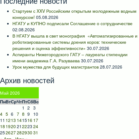
Последние новости
Стартуем с XXV Российским открытым молодежным водным
конкурсом!
05.08.2026
НГАТУ и КУПНО подписали Соглашение о сотрудничестве
02.08.2026
В НГАТУ вышла в свет монография «Автоматизированные и
роботизированные системы доения коров: технические
решения и оценка эффективности»
30.07.2026
Аспиранты Нижегородского ГАТУ – лауреаты стипендии
имени академика Г.А. Разуваева
30.07.2026
Урок мужества для будущих магистрантов
28.07.2026
Архив новостей
Май 2026
Пн
Вт
Ср
Чт
Пт
Сб
Вс
1
2
3
4
5
6
7
8
9
10
11
12
13
14
15
16
17
18
19
20
21
22
23
24
25
26
27
28
29
30
31
« Апр
Июн »