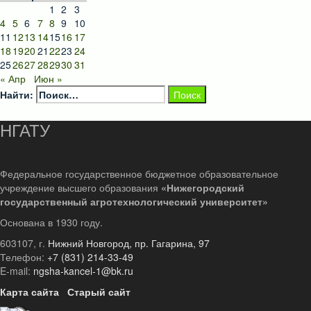
1
2
3
4
5
6
7
8
9
10
11
12
13
14
15
16
17
18
19
20
21
22
23
24
25
26
27
28
29
30
31
« Апр
Июн »
Найти:
НГАТУ
Федеральное государственное бюджетное образовательное
учреждение высшего образования
«Нижегородский
государственный агротехнологический университет»
Основана в 1930 году.
603107, г.
Нижний Новгород, пр. Гагарина, 97
Телефон:
+7 (831) 214-33-49
E-mail:
ngsha-kancel-1@bk.ru
Карта сайта
Старый сайт