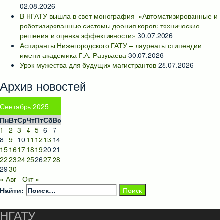
02.08.2026
В НГАТУ вышла в свет монография «Автоматизированные и
роботизированные системы доения коров: технические
решения и оценка эффективности»
30.07.2026
Аспиранты Нижегородского ГАТУ – лауреаты стипендии
имени академика Г.А. Разуваева
30.07.2026
Урок мужества для будущих магистрантов
28.07.2026
Архив новостей
Сентябрь 2025
Пн
Вт
Ср
Чт
Пт
Сб
Вс
1
2
3
4
5
6
7
8
9
10
11
12
13
14
15
16
17
18
19
20
21
22
23
24
25
26
27
28
29
30
« Авг
Окт »
Найти:
НГАТУ