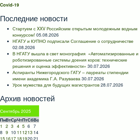
Covid-19
Последние новости
Стартуем с XXV Российским открытым молодежным водным
конкурсом!
05.08.2026
НГАТУ и КУПНО подписали Соглашение о сотрудничестве
02.08.2026
В НГАТУ вышла в свет монография «Автоматизированные и
роботизированные системы доения коров: технические
решения и оценка эффективности»
30.07.2026
Аспиранты Нижегородского ГАТУ – лауреаты стипендии
имени академика Г.А. Разуваева
30.07.2026
Урок мужества для будущих магистрантов
28.07.2026
Архив новостей
Сентябрь 2025
Пн
Вт
Ср
Чт
Пт
Сб
Вс
1
2
3
4
5
6
7
8
9
10
11
12
13
14
15
16
17
18
19
20
21