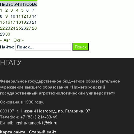
Пн
Вт
Ср
Чт
Пт
Сб
Вс
1
2
3
4
5
6
7
8
9
10
11
12
13
14
15
16
17
18
19
20
21
22
23
24
25
26
27
28
29
30
« Авг
Окт »
Найти:
НГАТУ
Федеральное государственное бюджетное образовательное
учреждение высшего образования
«Нижегородский
государственный агротехнологический университет»
Основана в 1930 году.
603107, г.
Нижний Новгород, пр. Гагарина, 97
Телефон:
+7 (831) 214-33-49
E-mail:
ngsha-kancel-1@bk.ru
Карта сайта
Старый сайт