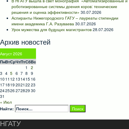
В НГАТУ вышла в свет монография «Автоматизированные и
роботизированные системы доения коров: технические
решения и оценка эффективности»
30.07.2026
Аспиранты Нижегородского ГАТУ – лауреаты стипендии
имени академика Г.А. Разуваева
30.07.2026
Урок мужества для будущих магистрантов
28.07.2026
Архив новостей
Август 2026
Пн
Вт
Ср
Чт
Пт
Сб
Вс
1
2
3
4
5
6
7
8
9
10
11
12
13
14
15
16
17
18
19
20
21
22
23
24
25
26
27
28
29
30
31
« Июл
Найти:
НГАТУ