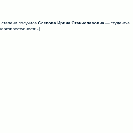
I степени получила
Слепова Ирина Станиславовна —
студентка
наркопреступности»).