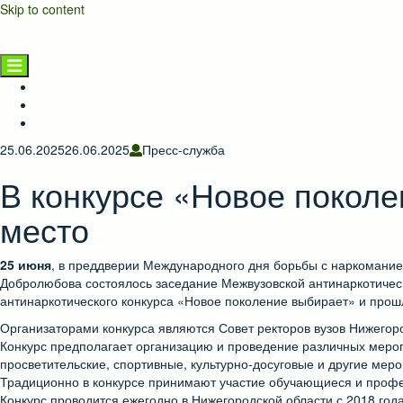
Skip to content
НГАТУ
Главная страница
Новости
Предприятиям и населению
25.06.2025
26.06.2025
Пресс-служба
В конкурсе «Новое поколе
место
25 июня
, в преддверии Международного дня борьбы с наркоманией
Добролюбова состоялось заседание Межвузовской антинаркотическ
антинаркотического конкурса «Новое поколение выбирает» и про
Организаторами конкурса являются Совет ректоров вузов Нижегор
Конкурс предполагает организацию и проведение различных меропр
просветительские, спортивные, культурно-досуговые и другие меро
Традиционно в конкурсе принимают участие обучающиеся и профес
Конкурс проводится ежегодно в Нижегородской области с 2018 год