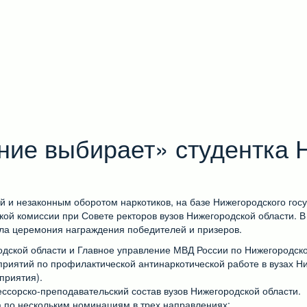
ние выбирает» студентка 
 и незаконным оборотом наркотиков, на базе Нижегородского госу
ой комиссии при Совете ректоров вузов Нижегородской области. 
шла церемония награждения победителей и призеров.
одской области и Главное управление МВД России по Нижегородско
иятий по профилактической антинаркотической работе в вузах Ниж
приятия).
сорско-преподавательский состав вузов Нижегородской области.
а по нескольким номинациям в трех направлениях: