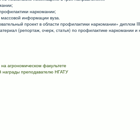
мании;
 профилактики наркомании;
 массовой информации вуза.
овательный проект в области профилактики наркомании» диплом II
териал (репортаж, очерк, статья) по профилактике наркомании и 
 на агрономическом факультете
й награды преподавателю НГАТУ