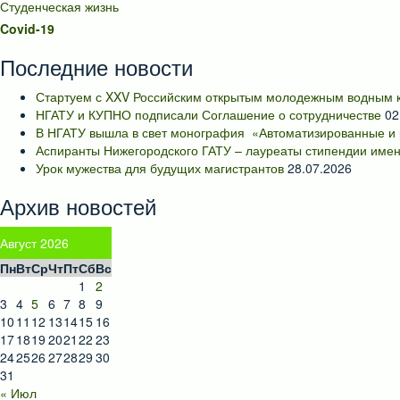
Студенческая жизнь
Covid-19
Последние новости
Стартуем с XXV Российским открытым молодежным водным к
НГАТУ и КУПНО подписали Соглашение о сотрудничестве
02
В НГАТУ вышла в свет монография «Автоматизированные и 
Аспиранты Нижегородского ГАТУ – лауреаты стипендии имен
Урок мужества для будущих магистрантов
28.07.2026
Архив новостей
Август 2026
Пн
Вт
Ср
Чт
Пт
Сб
Вс
1
2
3
4
5
6
7
8
9
10
11
12
13
14
15
16
17
18
19
20
21
22
23
24
25
26
27
28
29
30
31
« Июл