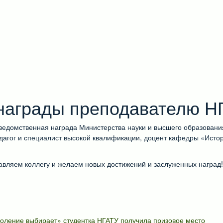
награды преподавателю Н
 ведомственная награда Министерства науки и высшего образован
едагог и специалист высокой квалификации, доцент кафедры «Ист
вляем коллегу и желаем новых достижений и заслуженных наград!
коление выбирает» студентка НГАТУ получила призовое место