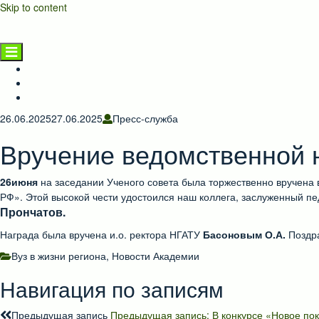
Skip to content
НГАТУ
Главная страница
Новости
Предприятиям и населению
26.06.2025
27.06.2025
Пресс-служба
Вручение ведомственной 
26июня
на заседании Ученого совета была торжественно вручена
РФ». Этой высокой чести удостоился наш коллега, заслуженный п
Прончатов.
Награда была вручена и.о. ректора НГАТУ
Басоновым О.А.
Поздра
Вуз в жизни региона
,
Новости Академии
Навигация по записям
Предыдущая запись
Предыдущая запись:
В конкурсе «Новое по