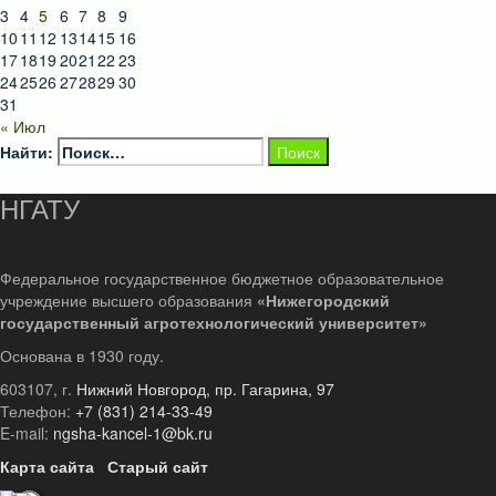
3
4
5
6
7
8
9
10
11
12
13
14
15
16
17
18
19
20
21
22
23
24
25
26
27
28
29
30
31
« Июл
Найти:
НГАТУ
Федеральное государственное бюджетное образовательное
учреждение высшего образования
«Нижегородский
государственный агротехнологический университет»
Основана в 1930 году.
603107, г.
Нижний Новгород, пр. Гагарина, 97
Телефон:
+7 (831) 214-33-49
E-mail:
ngsha-kancel-1@bk.ru
Карта сайта
Старый сайт