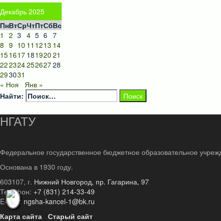
Декабрь 2025
Пн
Вт
Ср
Чт
Пт
Сб
Вс
1
2
3
4
5
6
7
8
9
10
11
12
13
14
15
16
17
18
19
20
21
22
23
24
25
26
27
28
29
30
31
« Ноя
Янв »
Найти:
НГАТУ
Федеральное государственное бюджетное образовательное учреж
Основана в 1930 году.
603107, г.
Нижний Новгород, пр. Гагарина, 97
Телефон:
+7 (831) 214-33-49
E-mail:
ngsha-kancel-1@bk.ru
Карта сайта
Старый сайт