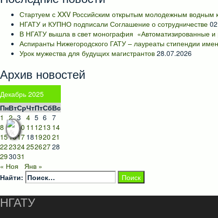
Стартуем с XXV Российским открытым молодежным водным к
НГАТУ и КУПНО подписали Соглашение о сотрудничестве
02
В НГАТУ вышла в свет монография «Автоматизированные и 
Аспиранты Нижегородского ГАТУ – лауреаты стипендии имен
Урок мужества для будущих магистрантов
28.07.2026
Архив новостей
Декабрь 2025
Пн
Вт
Ср
Чт
Пт
Сб
Вс
1
2
3
4
5
6
7
8
9
10
11
12
13
14
15
16
17
18
19
20
21
22
23
24
25
26
27
28
29
30
31
« Ноя
Янв »
Найти:
НГАТУ