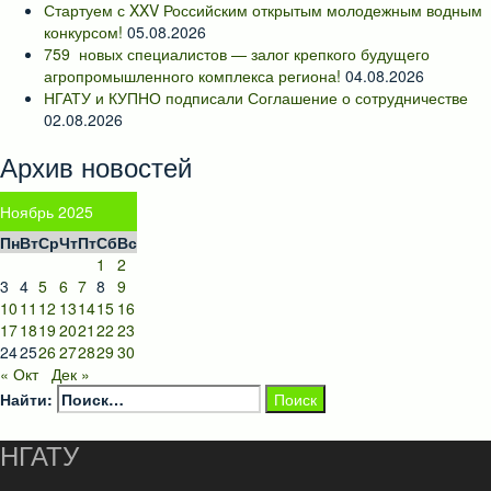
Стартуем с XXV Российским открытым молодежным водным
конкурсом!
05.08.2026
759 новых специалистов — залог крепкого будущего
агропромышленного комплекса региона!
04.08.2026
НГАТУ и КУПНО подписали Соглашение о сотрудничестве
02.08.2026
Архив новостей
Ноябрь 2025
Пн
Вт
Ср
Чт
Пт
Сб
Вс
1
2
3
4
5
6
7
8
9
10
11
12
13
14
15
16
17
18
19
20
21
22
23
24
25
26
27
28
29
30
« Окт
Дек »
Найти:
НГАТУ