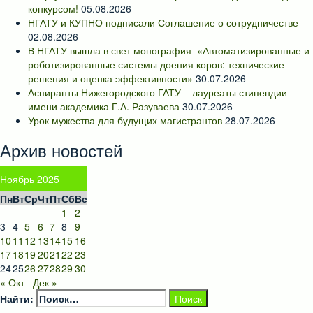
конкурсом!
05.08.2026
НГАТУ и КУПНО подписали Соглашение о сотрудничестве
02.08.2026
В НГАТУ вышла в свет монография «Автоматизированные и
роботизированные системы доения коров: технические
решения и оценка эффективности»
30.07.2026
Аспиранты Нижегородского ГАТУ – лауреаты стипендии
имени академика Г.А. Разуваева
30.07.2026
Урок мужества для будущих магистрантов
28.07.2026
Архив новостей
Ноябрь 2025
Пн
Вт
Ср
Чт
Пт
Сб
Вс
1
2
3
4
5
6
7
8
9
10
11
12
13
14
15
16
17
18
19
20
21
22
23
24
25
26
27
28
29
30
« Окт
Дек »
Найти: