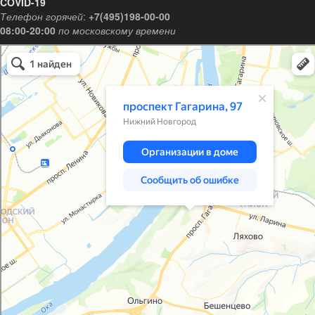
COVID-19
Телефон горячей
:
+7(495)198-00-00
08:00-20:00
по московскому времени