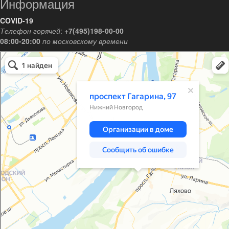
Информация
COVID-19
Телефон горячей
:
+7(495)198-00-00
08:00-20:00
по московскому времени