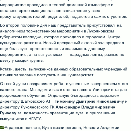
мероприятие проходило в теплой домашней атмосфере и
оставило яркое эмоциональное впечатление у всех
присутствующих гостей, родителей, педагогов и самих студентов.
Во второй половине дня наш представитель присутствовал на
аналогичном торжественном мероприятии в Лукояновском
губернском колледже, которое проходило в городском Центре
культурного развития. Новый прекрасный актовый зал придавал
еще большую торжественность и значимость данному
мероприятию, а на выпускниках — парадные ленты, разные по
цвету у каждой группы.
Кстати, шесть выпускников данных образовательных учреждений
изъявили желание поступать в наш университет.
От всей души поздравляем ребят с успешным завершением этого
важного этапа! Мы ждем и вас в стенах нашего Университета для
продолжения обучения. Отдельную благодарность выражаем
директору Шатковского АТТ
Тимонину Дмитрию Николаевичу
и
директору Лукояновского ГК
Александру Владимировичу
Гунаеву
за возможность презентации вуза и приглашения
выпускников в НГАТУ.
Аграрные новости
,
Вуз в жизни региона
,
Новости Академии