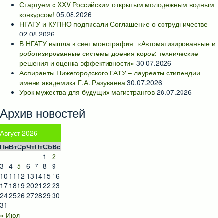
Стартуем с XXV Российским открытым молодежным водным
конкурсом!
05.08.2026
НГАТУ и КУПНО подписали Соглашение о сотрудничестве
02.08.2026
В НГАТУ вышла в свет монография «Автоматизированные и
роботизированные системы доения коров: технические
решения и оценка эффективности»
30.07.2026
Аспиранты Нижегородского ГАТУ – лауреаты стипендии
имени академика Г.А. Разуваева
30.07.2026
Урок мужества для будущих магистрантов
28.07.2026
Архив новостей
Август 2026
Пн
Вт
Ср
Чт
Пт
Сб
Вс
1
2
3
4
5
6
7
8
9
10
11
12
13
14
15
16
17
18
19
20
21
22
23
24
25
26
27
28
29
30
31
« Июл