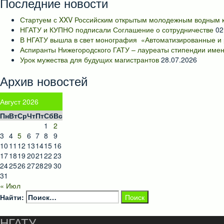
Последние новости
Стартуем с XXV Российским открытым молодежным водным к
НГАТУ и КУПНО подписали Соглашение о сотрудничестве
02
В НГАТУ вышла в свет монография «Автоматизированные и 
Аспиранты Нижегородского ГАТУ – лауреаты стипендии имен
Урок мужества для будущих магистрантов
28.07.2026
Архив новостей
Август 2026
Пн
Вт
Ср
Чт
Пт
Сб
Вс
1
2
3
4
5
6
7
8
9
10
11
12
13
14
15
16
17
18
19
20
21
22
23
24
25
26
27
28
29
30
31
« Июл
Найти:
НГАТУ