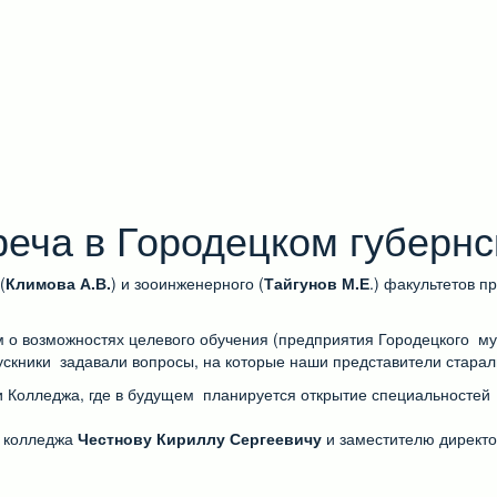
еча в Городецком губерн
(
Климова А.В.
) и зооинженерного (
Тайгунов М.Е
.) факультетов п
о возможностях целевого обучения (предприятия Городецкого мун
скники задавали вопросы, на которые наши представители старал
 и Колледжа, где в будущем планируется открытие специальносте
у колледжа
Честнову Кириллу Сергеевичу
и заместителю директо