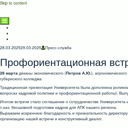
Skip to content
НГАТУ
Главная страница
Новости
Предприятиям и населению
28.03.2025
29.03.2025
Пресс-служба
Профориентационная встр
28 марта
деканы экономического (
Петров А.Ю.
), агрономического 
губернского колледжа.
Традиционная презентация Университета была дополнена роликом 
вопросах кадровой политики и профориентационной работы). Выпу
Итогом встречи стало соглашение о сотрудничестве Университета
т.наз. бесшовной подготовки кадров для АПК нашего региона.
Выражаем искреннюю благодарность и признательность директор
организацию нашей встречи и конструктивный диалог.