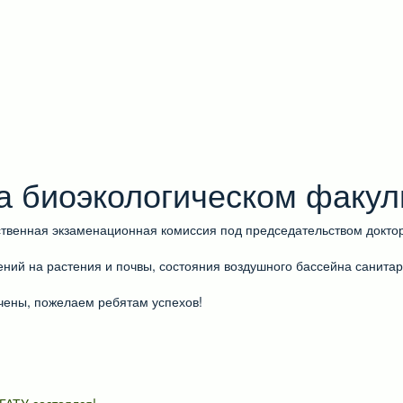
а биоэкологическом факул
ственная экзаменационная комиссия под председательством докто
ений на растения и почвы, состояния воздушного бассейна санита
чены, пожелаем ребятам успехов!