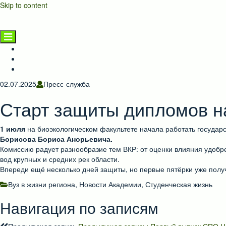
Skip to content
НГАТУ
Главная страница
Новости
Предприятиям и населению
02.07.2025
Пресс-служба
Старт защиты дипломов н
1 июля
на биоэкологическом факультете начала работать государ
Борисова Бориса Анорьевича.
Комиссию радует разнообразие тем ВКР: от оценки влияния удобр
вод крупных и средних рек области.
Впереди ещё несколько дней защиты, но первые пятёрки уже полу
Вуз в жизни региона
,
Новости Академии
,
Студенческая жизнь
Навигация по записям