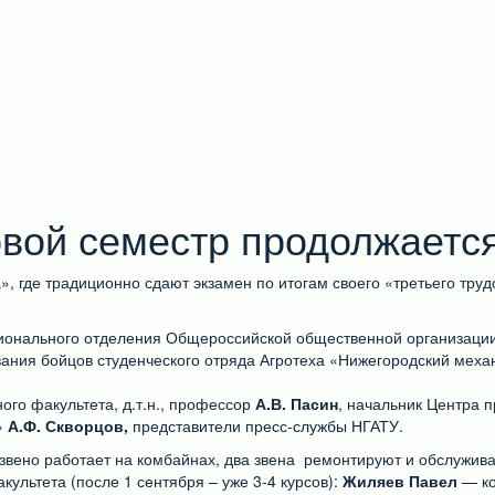
овой семестр продолжаетс
, где традиционно сдают экзамен по итогам своего «третьего тру
гионального отделения Общероссийской общественной организаци
вания бойцов студенческого отряда Агротеха «Нижегородский мех
го факультета, д.т.н., профессор
А.В. Пасин
, начальник Центра 
»
А.Ф. Скворцов,
представители пресс-службы НГАТУ.
-е звено работает на комбайнах, два звена ремонтируют и обслужи
культета (после 1 сентября – уже 3-4 курсов):
Жиляев Павел
— ко