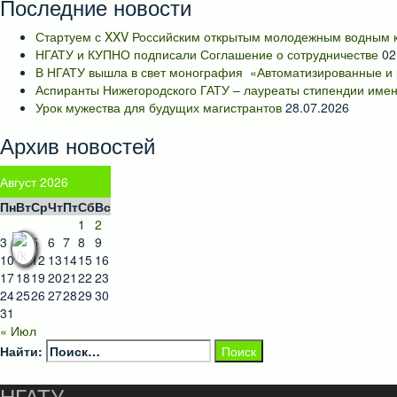
Последние новости
Стартуем с XXV Российским открытым молодежным водным к
НГАТУ и КУПНО подписали Соглашение о сотрудничестве
02
В НГАТУ вышла в свет монография «Автоматизированные и 
Аспиранты Нижегородского ГАТУ – лауреаты стипендии имен
Урок мужества для будущих магистрантов
28.07.2026
Архив новостей
Август 2026
Пн
Вт
Ср
Чт
Пт
Сб
Вс
1
2
3
4
5
6
7
8
9
10
11
12
13
14
15
16
17
18
19
20
21
22
23
24
25
26
27
28
29
30
31
« Июл
Найти:
НГАТУ