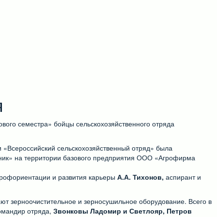
я
дового семестра» бойцы сельскохозяйственного отряда
и «Всероссийский сельскохозяйственный отряд» была
аник» на территории базового предприятия ООО «Агрофирма
профориентации и развития карьеры
А.А. Тихонов,
аспирант и
вают зерноочистительное и зерносушильное оборудование. Всего в
мандир отряда,
Звонковы Ладомир и Светлояр, Петров