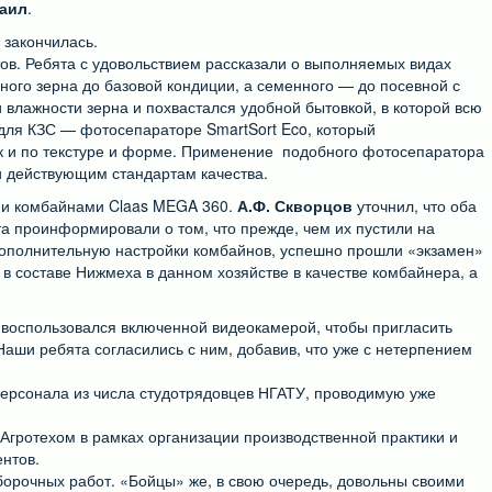
хаил
.
 закончилась.
тов. Ребята с удовольствием рассказали о выполняемых видах
ного зерна до базовой кондиции, а семенного — до посевной с
лажности зерна и похвастался удобной бытовкой, в которой всю
 для КЗС — фотосепараторе SmartSort Eco, который
так и по текстуре и форме. Применение подобного фотосепаратора
 действующим стандартам качества.
ми комбайнами Claas MEGA 360.
А.Ф. Скворцов
уточнил, что оба
а проинформировали о том, что прежде, чем их пустили на
 дополнительную настройки комбайнов, успешно прошли «экзамен»
в составе Нижмеха в данном хозяйстве в качестве комбайнера, а
й воспользовался включенной видеокамерой, чтобы пригласить
Наши ребята согласились с ним, добавив, что уже с нетерпением
персонала из числа студотрядовцев НГАТУ, проводимую уже
Агротехом в рамках организации производственной практики и
нтов.
борочных работ. «Бойцы» же, в свою очередь, довольны своими