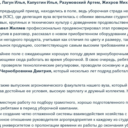
, Лагун Илья, Капустин Илья, Разумовский Артем, Жихров Ми
в предыдущий приезд, находились в поле, ведь уборочная страда не
(КЗС), где делегация вуза встретилась с обеими звеньями студен
вых, крупяных и технических культур с доведением продовольствен
авел Жиляев
профессионально продемонстрировал этап проверки в
ступив в разговор, рассказал о новом приобретенном оборудовании
и негодного продукта, учитывая как отличия по цвету и размеру, 
рынок продукцию, соответствующую самым высоким требованиям и
крайнее поле с ожидающими хорошую погоду двумя зерноуборочны
ющими сюда работать во время уборочной. В свою очередь, ребят
й: проверяли технологические регулировки, проводили основную и
А
Чернобровкина Дмитрия,
который несколько лет подряд работал 
также выпускник агрономического факультета нашего вуза, которы
ав достойные ее условия, высокую зарплату и дружный коллектив. 
местную работу по подбору грамотного, хорошо подготовленного 
 ребятами в период уборочной кампании.
 создание четко отлаженной системы взаимодействия хозяйства с 
нное отношение руководителя агропредприятия к каждому из студе
 университетом о пролонгации времени их работы до окончания у