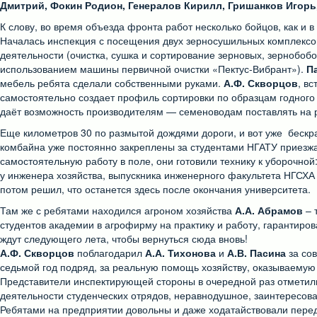
Дмитрий, Фокин Родион, Генералов Кирилл, Гришанков Игорь
К слову, во время объезда фронта работ несколько бойцов, как и 
Началась инспекция с посещения двух зерносушильных комплексов 
деятельности (очистка, сушка и сортирование зерновых, зернобобо
использованием машины первичной очистки «Пектус-Вибрант»).
П
мебель ребята сделали собственными руками.
А.Ф. Скворцов
, в
самостоятельно создает профиль сортировки по образцам годного 
даёт возможность производителям — семеноводам поставлять на 
Еще километров 30 по размытой дождями дороги, и вот уже бес
комбайна уже постоянно закреплены за студентами НГАТУ приезжа
самостоятельную работу в поле, они готовили технику к уборочно
у инженера хозяйства, выпускника инженерного факультета НГСХ
потом решил, что останется здесь после окончания университета.
Там же с ребятами находился агроном хозяйства
А.А. Абрамов
– 
студентов академии в агрофирму на практику и работу, гарантиров
ждут следующего лета, чтобы вернуться сюда вновь!
А.Ф. Скворцов
поблагодарил
А.А. Тихонова
и
А.В. Пасина
за сов
седьмой год подряд, за реальную помощь хозяйству, оказываемую
Представители инспектирующей стороны в очередной раз отметили
деятельности студенческих отрядов, неравнодушное, заинтересова
Ребятами на предприятии довольны и даже ходатайствовали перед