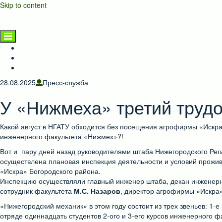
Skip to content
НГАТУ
Главная страница
Новости
Предприятиям и населению
28.08.2025
Пресс-служба
У «Нижмеха» третий труд
Какой август в НГАТУ обходится без посещения агрофирмы «Искра»
инженерного факультета «Нижмех»?!
Вот и пару дней назад руководителями штаба Нижегородского Ре
осуществлена плановая инспекция деятельности и условий прожи
«Искра» Богородского района.
Инспекцию осуществляли главный инженер штаба, декан инженерно
сотрудник факультета
М.С. Назаров
, директор агрофирмы «Искра
«Нижегородский механик» в этом году состоит из трех звеньев: 1
отряде одиннадцать студентов 2-ого и 3-его курсов инженерного фа