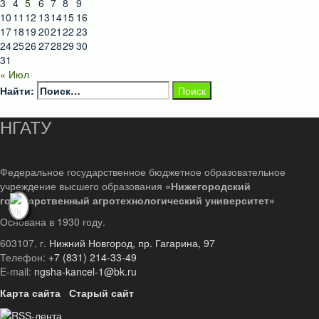
3
4
5
6
7
8
9
10
11
12
13
14
15
16
17
18
19
20
21
22
23
24
25
26
27
28
29
30
31
« Июл
Найти:
НГАТУ
Федеральное государственное бюджетное образовательное
учреждение высшего образования
«Нижегородский
государственный агротехнологический университет»
Основана в 1930 году.
603107, г.
Нижний Новгород, пр. Гагарина, 97
Телефон:
+7 (831) 214-33-49
E-mail:
ngsha-kancel-1@bk.ru
Карта сайта
Старый сайт