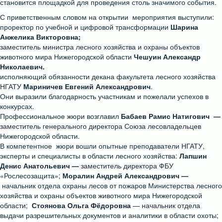
становится площадкой для проведения столь значимого события.
С приветственным словом на открытии мероприятия выступили:
проректор по учебной и цифровой трансформации
Шарина
Анжелика Викторовна;
заместитель министра лесного хозяйства и охраны объектов
животного мира Нижегородской области
Чешуин Александр
Николаевич.
исполняющий обязанности декана факультета лесного хозяйства
НГАТУ
Мариничев Евгений Александрович
.
Они выразили благодарность участникам и пожелали успехов в
конкурсах.
Профессиональное жюри возглавил
Бабаев Рамис Натигович —
заместитель генерального директора Союза лесовладельцев
Нижегородской области.
В компетентное жюри вошли опытные преподаватели НГАТУ,
эксперты и специалисты в области лесного хозяйства:
Лапшин
Денис Анатольевич —
заместитель директора ФБУ
«Рослесозащита»;
Моралин Андрей Александрович —
начальник отдела охраны лесов от пожаров Министерства лесного
хозяйства и охраны объектов животного мира Нижегородской
области;
Стоянова Ольга Фёдоровна
— начальник отдела
выдачи разрешительных документов и аналитики в области охоты;