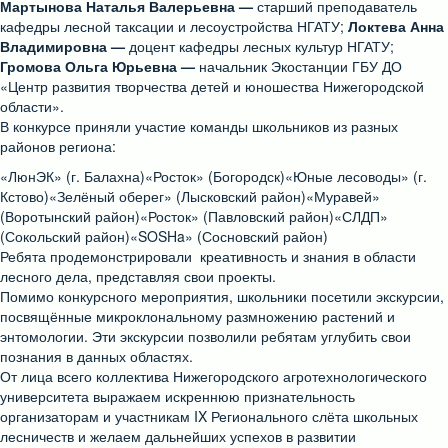
Мартынова Наталья Валерьевна —
старший преподаватель
кафедры лесной таксации и лесоустройства НГАТУ;
Локтева Анна
Владимировна —
доцент кафедры лесных культур НГАТУ;
Громова Ольга Юрьевна —
начальник Экостанции ГБУ ДО
«Центр развития творчества детей и юношества Нижегородской
области».
В конкурсе приняли участие команды школьников из разных
районов региона:
«ЛюнЭК» (г. Балахна)«Росток» (Богородск)«Юные лесоводы» (г.
Кстово)«Зелёный оберег» (Лысковский район)«Муравей»
(Воротынский район)«Росток» (Павловский район)«СЛДП»
(Сокольский район)«SOSHa» (Сосновский район)
Ребята продемонстрировали креативность и знания в области
лесного дела, представляя свои проекты.
Помимо конкурсного мероприятия, школьники посетили экскурсии,
посвящённые микроклональному размножению растений и
энтомологии. Эти экскурсии позволили ребятам углубить свои
познания в данных областях.
От лица всего коллектива Нижегородского агротехнологического
университета выражаем искреннюю признательность
организаторам и участникам IX Регионального слёта школьных
лесничеств и желаем дальнейших успехов в развитии