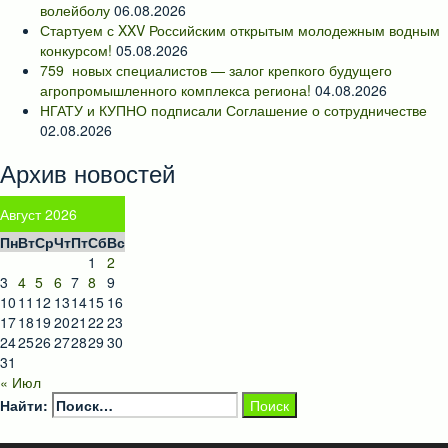
волейболу
06.08.2026
Стартуем с XXV Российским открытым молодежным водным
конкурсом!
05.08.2026
759 новых специалистов — залог крепкого будущего
агропромышленного комплекса региона!
04.08.2026
НГАТУ и КУПНО подписали Соглашение о сотрудничестве
02.08.2026
Архив новостей
Август 2026
Пн
Вт
Ср
Чт
Пт
Сб
Вс
1
2
3
4
5
6
7
8
9
10
11
12
13
14
15
16
17
18
19
20
21
22
23
24
25
26
27
28
29
30
31
« Июл
Найти: