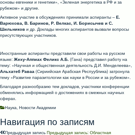
основы евгеники и генетики», «Зеленая энергетика в РФ и за
рубежом» и другие.
Активное участие в обсуждениях принимали аспиранты –
Е.
Варюхова, В. Баринов, Р. Велкас, И. Борисычев и С.
Шильников
и др. Доклады многих аспирантов вызвали вопросы
присутствующих участников.
Иностранные аспиранты представили свои работы на русском
языке:
Жеху-Аппиах Феликс А.Б.
(Гана) представил работу на
тему: «Научная и общественная деятельность Д.И. Менделеева»,
Альхатеб Раваа
(Сириийская Арабская Респуублика) затронула
тему «Развитие паразитологии как науки в России и за рубежом».
Благодаря разнообразию тем докладов, участники конференции
обменялись информацией о достижениях в смежных научных
сферах.
Наука
,
Новости Академии
Навигация по записям
Предыдущая запись
Предыдущая запись:
Областная