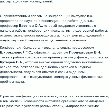
диссертационных исследований.
С приветственным словом на конференции выступил и.о.
проректора по научной и инновационной работе, д.с.-х.н.,
профессор
Басонов О.А.,
который поздравил участников с
началом работы конференции, пожелал им плодотворной работы,
отметил актуальность проводимых аспирантами исследований и
подчеркнул необходимость их дальнейшего развития.
Конференция была организована д.соц.н., профессором
Широкаловой Г.С.,
к.филос.н., доцентом
Прончатовым В.Н
.
Также в работе конференции принял участие д.фил.н., профессор
Кутырев В.А
., который высоко оценил подготовку выступлений
аспирантов, пожелал им дальнейших успехов в научной
деятельности, поделился опытом и своим видением
представленных в выступлениях молодых ученых философских
проблем науки.
В рамках конференции состоялись дискуссии на актуальные темы,
в том числе: «Особенности института органического земледелия.
Его развитие в условиях разных стран», «Мировоззренческие