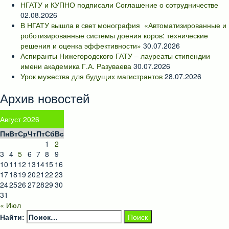
НГАТУ и КУПНО подписали Соглашение о сотрудничестве
02.08.2026
В НГАТУ вышла в свет монография «Автоматизированные и
роботизированные системы доения коров: технические
решения и оценка эффективности»
30.07.2026
Аспиранты Нижегородского ГАТУ – лауреаты стипендии
имени академика Г.А. Разуваева
30.07.2026
Урок мужества для будущих магистрантов
28.07.2026
Архив новостей
Август 2026
Пн
Вт
Ср
Чт
Пт
Сб
Вс
1
2
3
4
5
6
7
8
9
10
11
12
13
14
15
16
17
18
19
20
21
22
23
24
25
26
27
28
29
30
31
« Июл
Найти: