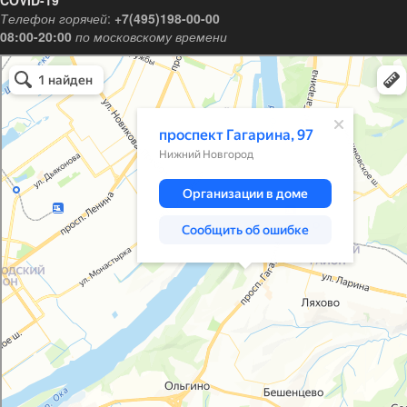
COVID-19
Телефон горячей
:
+7(495)198-00-00
08:00-20:00
по московскому времени