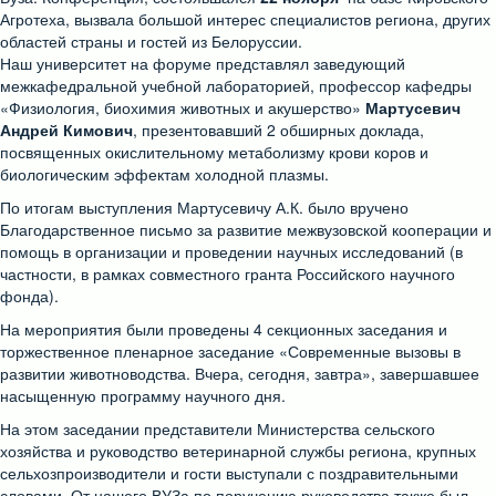
Агротеха, вызвала большой интерес специалистов региона, других
областей страны и гостей из Белоруссии.
Наш университет на форуме представлял заведующий
межкафедральной учебной лабораторией, профессор кафедры
«Физиология, биохимия животных и акушерство»
Мартусевич
Андрей Кимович
, презентовавший 2 обширных доклада,
посвященных окислительному метаболизму крови коров и
биологическим эффектам холодной плазмы.
По итогам выступления Мартусевичу А.К. было вручено
Благодарственное письмо за развитие межвузовской кооперации и
помощь в организации и проведении научных исследований (в
частности, в рамках совместного гранта Российского научного
фонда).
На мероприятия были проведены 4 секционных заседания и
торжественное пленарное заседание «Современные вызовы в
развитии животноводства. Вчера, сегодня, завтра», завершавшее
насыщенную программу научного дня.
На этом заседании представители Министерства сельского
хозяйства и руководство ветеринарной службы региона, крупных
сельхозпроизводители и гости выступали с поздравительными
словами. От нашего ВУЗа по поручению руководства также был