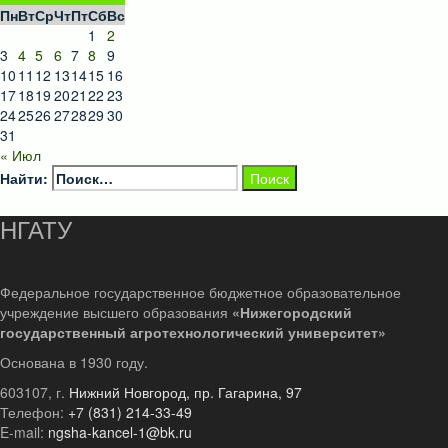
Пн
Вт
Ср
Чт
Пт
Сб
Вс
1
2
3
4
5
6
7
8
9
10
11
12
13
14
15
16
17
18
19
20
21
22
23
24
25
26
27
28
29
30
31
« Июл
Найти:
НГАТУ
Федеральное государственное бюджетное образовательное
учреждение высшего образования
«Нижегородский
государственный агротехнологический университет»
Основана в 1930 году.
603107, г.
Нижний Новгород, пр. Гагарина, 97
Телефон:
+7 (831) 214-33-49
E-mail:
ngsha-kancel-1@bk.ru