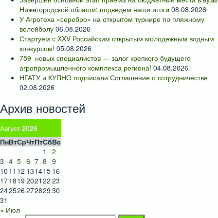
Нижегородской области: подведем наши итоги
08.08.2026
У Агротеха «серебро» на открытом турнире по пляжному
волейболу
06.08.2026
Стартуем с XXV Российским открытым молодежным водным
конкурсом!
05.08.2026
759 новых специалистов — залог крепкого будущего
агропромышленного комплекса региона!
04.08.2026
НГАТУ и КУПНО подписали Соглашение о сотрудничестве
02.08.2026
Архив новостей
Август 2026
Пн
Вт
Ср
Чт
Пт
Сб
Вс
1
2
3
4
5
6
7
8
9
10
11
12
13
14
15
16
17
18
19
20
21
22
23
24
25
26
27
28
29
30
31
« Июл