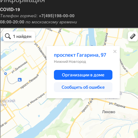
COVID-19
Телефон горячей
:
+7(495)198-00-00
08:00-20:00
по московскому времени