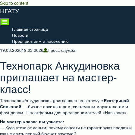
Skip to content
НГАТУ
Главная страница
Новости
Предприятиям и населению
19.03.2026
19.03.2026
Пресс-служба
Технопарк Анкудиновка
приглашает на мастер-
класс!
Технопарк «Анкудиновка» gриглашаеn на встречу с
Екатериной
Сивковой
— бизнес-архитектором, системным маркетологом и
фаундером IT-платформы для предпринимателей «Навырост».
На мастер-классе вы узнаете:
— Куда утекают деньги: почему соцсети не гарантируют продаж и
как не слить первый бюджет впустую?