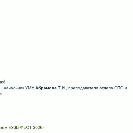
ию!
.
, начальник УМУ
Абрамова Т.И.,
преподаватели отдела СПО и
в!
одном «УЗВ-ФЕСТ 2026»