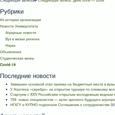
Следующая запись
Следующая запись:
День поля — 2026
Рубрики
Из истории организации
Новости Университета
Аграрные новости
Вуз в жизни региона
Наука
Объявления
Студенческая жизнь
Covid-19
Последние новости
Завершен основной этап приема на бюджетные места в вузы
У Агротеха «серебро» на открытом турнире по пляжному во
Стартуем с XXV Российским открытым молодежным водным к
759 новых специалистов — залог крепкого будущего агропр
НГАТУ и КУПНО подписали Соглашение о сотрудничестве
02