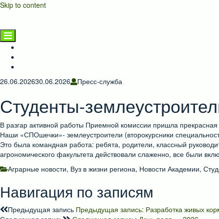
Skip to content
НГАТУ
Главная страница
Новости
Предприятиям и населению
26.06.2026
30.06.2026
Пресс-служба
Студенты-землеустроител
В разгар активной работы Приемной комиссии пришла прекрасная 
Наши «СПОшечки»- землеустроители (второкурсники специальност
Это была командная работа: ребята, родители, классный руковод
агрономического факультета действовали слаженно, все были вклю
Аграрные новости
,
Вуз в жизни региона
,
Новости Академии
,
Студ
Навигация по записям
Предыдущая запись
Предыдущая запись:
Разработка живых кор