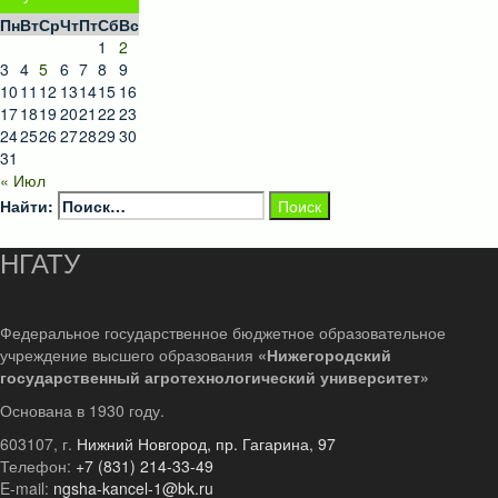
Пн
Вт
Ср
Чт
Пт
Сб
Вс
1
2
3
4
5
6
7
8
9
10
11
12
13
14
15
16
17
18
19
20
21
22
23
24
25
26
27
28
29
30
31
« Июл
Найти:
НГАТУ
Федеральное государственное бюджетное образовательное
учреждение высшего образования
«Нижегородский
государственный агротехнологический университет»
Основана в 1930 году.
603107, г.
Нижний Новгород, пр. Гагарина, 97
Телефон:
+7 (831) 214-33-49
E-mail:
ngsha-kancel-1@bk.ru