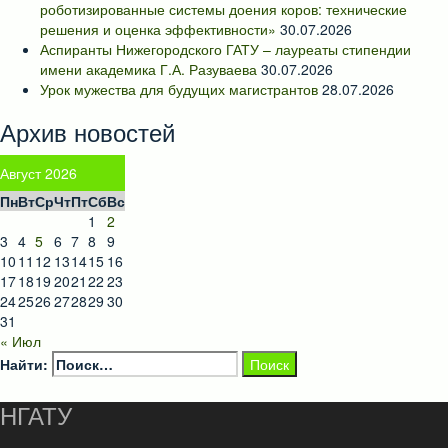
роботизированные системы доения коров: технические
решения и оценка эффективности»
30.07.2026
Аспиранты Нижегородского ГАТУ – лауреаты стипендии
имени академика Г.А. Разуваева
30.07.2026
Урок мужества для будущих магистрантов
28.07.2026
Архив новостей
Август 2026
Пн
Вт
Ср
Чт
Пт
Сб
Вс
1
2
3
4
5
6
7
8
9
10
11
12
13
14
15
16
17
18
19
20
21
22
23
24
25
26
27
28
29
30
31
« Июл
Найти:
НГАТУ