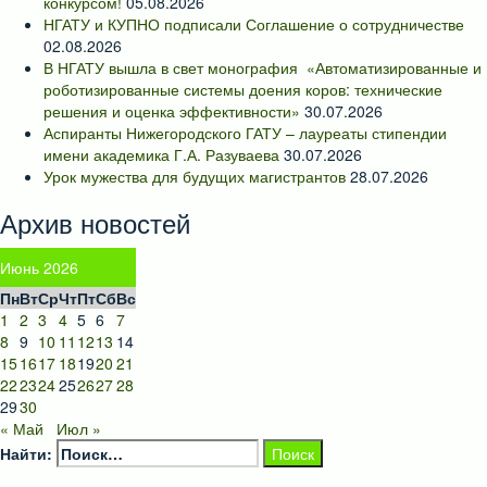
конкурсом!
05.08.2026
НГАТУ и КУПНО подписали Соглашение о сотрудничестве
02.08.2026
В НГАТУ вышла в свет монография «Автоматизированные и
роботизированные системы доения коров: технические
решения и оценка эффективности»
30.07.2026
Аспиранты Нижегородского ГАТУ – лауреаты стипендии
имени академика Г.А. Разуваева
30.07.2026
Урок мужества для будущих магистрантов
28.07.2026
Архив новостей
Июнь 2026
Пн
Вт
Ср
Чт
Пт
Сб
Вс
1
2
3
4
5
6
7
8
9
10
11
12
13
14
15
16
17
18
19
20
21
22
23
24
25
26
27
28
29
30
« Май
Июл »
Найти: