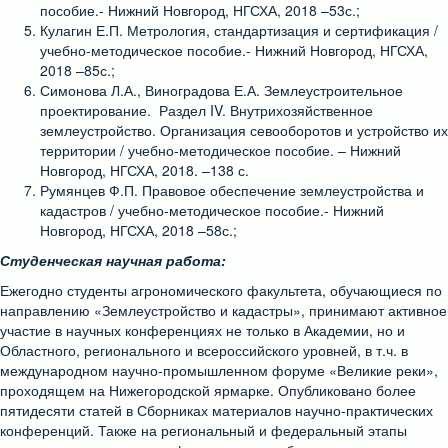
пособие.- Нижний Новгород, НГСХА, 2018 –53с.;
Кулагин Е.П. Метрология, стандартизация и сертификация /
учебно-методическое пособие.- Нижний Новгород, НГСХА,
2018 –85с.;
Симонова Л.А., Виноградова Е.А. Землеустроительное
проектирование. Раздел IV. Внутрихозяйственное
землеустройство. Организация севооборотов и устройство их
территории / учебно-методическое пособие. – Нижний
Новгород, НГСХА, 2018. –138 с.
Румянцев Ф.П. Правовое обеспечение землеустройства и
кадастров / учебно-методическое пособие.- Нижний
Новгород, НГСХА, 2018 –58с.;
Студенческая научная работа:
Ежегодно студенты агрономического факультета, обучающиеся по
направлению «Землеустройство и кадастры», принимают активное
участие в научных конференциях не только в Академии, но и
Областного, регионального и всероссийского уровней, в т.ч. в
международном научно-промышленном форуме «Великие реки»,
проходящем на Нижегородской ярмарке. Опубликовано более
пятидесяти статей в Сборниках материалов научно-практических
конференций. Также на региональный и федеральный этапы