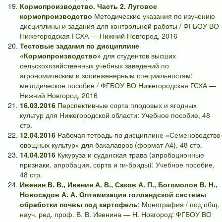
Кормопроизводство. Часть 2. Луговое
кормопроизводство
Методические указания по изучению
дисциплины и задания для контрольной работы / ФГБОУ ВО
Нижегородская ГСХА — Нижний Новгород, 2016
Тестовые задания по дисциплине
«Кормопроизводство»
для студентов высших
сельскохозяйственных учебных заведений по
агрономическим и зооинженерным специальностям:
методическое пособие / ФГБОУ ВО Нижегородская ГСХА —
Нижний Новгород, 2016
16.03.2016
Перспективные сорта плодовых и ягодных
культур для Нижегородской области: Учебное пособие, 48
стр.
12.04.2016
Рабочая тетрадь по дисциплине «Семеноводство
овощных культур» для бакалавров (формат А4), 48 стр.
14.04.2016
Кукуруза и суданская трава (апробационные
признаки, апробация, сорта и ги-бриды): Учебное пособие,
48 стр.
Ивенин В. В., Ивенин А. В., Саков А. П., Богомолов В. Н.,
Новосадов А. А. Оптимизация голландской системы
обработки почвы под картофель
: Монография / под общ.
науч. ред. проф. В. В. Ивенина — Н. Новгород: ФГБОУ ВО