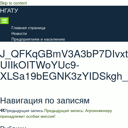
Skip to content
НГАТУ
Главная страница
Новости
Предприятиям и населению
J_QFKqGBmV3A3bP7DIvxt8
UIIkOITWoYUc9-
XLSa19bEGNK3zYIDSkgh_
Навигация по записям
Предыдущая запись
Предыдущая запись:
Агроинженеру
принадлежит особая миссия!