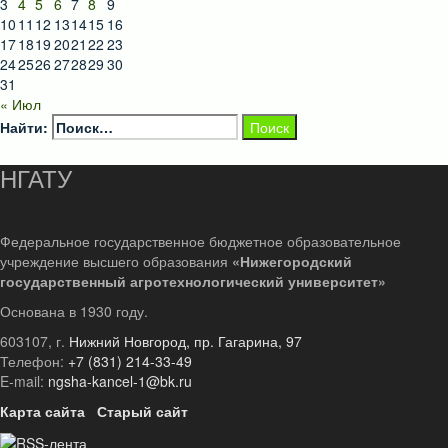
3
4
5
6
7
8
9
10
11
12
13
14
15
16
17
18
19
20
21
22
23
24
25
26
27
28
29
30
31
« Июл
Найти:
НГАТУ
Федеральное государственное бюджетное образовательное
учреждение высшего образования
«Нижегородский
государственный агротехнологический университет»
Основана в 1930 году.
603107, г.
Нижний Новгород, пр. Гагарина, 97
Телефон:
+7 (831) 214-33-49
E-mail:
ngsha-kancel-1@bk.ru
Карта сайта
Старый сайт