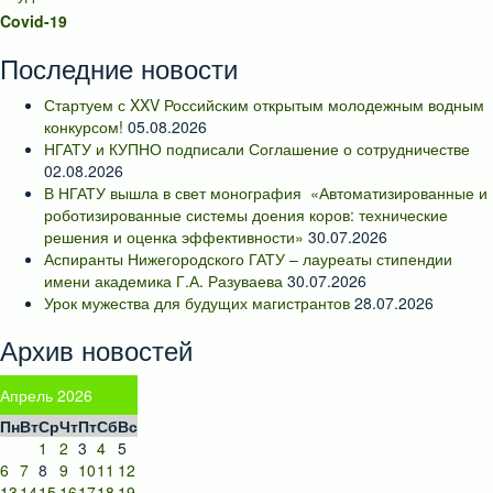
Covid-19
Последние новости
Стартуем с XXV Российским открытым молодежным водным
конкурсом!
05.08.2026
НГАТУ и КУПНО подписали Соглашение о сотрудничестве
02.08.2026
В НГАТУ вышла в свет монография «Автоматизированные и
роботизированные системы доения коров: технические
решения и оценка эффективности»
30.07.2026
Аспиранты Нижегородского ГАТУ – лауреаты стипендии
имени академика Г.А. Разуваева
30.07.2026
Урок мужества для будущих магистрантов
28.07.2026
Архив новостей
Апрель 2026
Пн
Вт
Ср
Чт
Пт
Сб
Вс
1
2
3
4
5
6
7
8
9
10
11
12
13
14
15
16
17
18
19