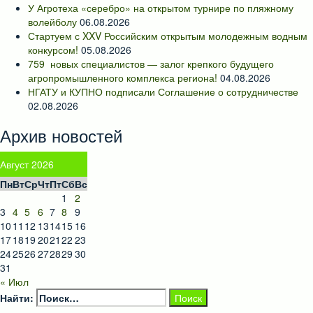
У Агротеха «серебро» на открытом турнире по пляжному
волейболу
06.08.2026
Стартуем с XXV Российским открытым молодежным водным
конкурсом!
05.08.2026
759 новых специалистов — залог крепкого будущего
агропромышленного комплекса региона!
04.08.2026
НГАТУ и КУПНО подписали Соглашение о сотрудничестве
02.08.2026
Архив новостей
Август 2026
Пн
Вт
Ср
Чт
Пт
Сб
Вс
1
2
3
4
5
6
7
8
9
10
11
12
13
14
15
16
17
18
19
20
21
22
23
24
25
26
27
28
29
30
31
« Июл
Найти: