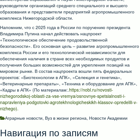
руководители организаций среднего специального и высшего
образования и представители предприятий агропромышленного
комплекса Нижегородской области.
Напомним, что с 2025 года в России по поручению президента
Владимира Путина начал действовать нацпроект
«Технологическое обеспечение продовольственной
безопасности». Его основная цель – развитие агропромышленного
комплекса России и его технологической независимости для
обеспечения наличия в стране всех необходимых продуктов и
получения больших возможностей для укрепления позиций на
мировом рынке. В состав нацпроекта вошли пять федеральных
проектов: «Биотехнологии в АПК», «Селекция и генетика»,
«Ветеринарные препараты», «Техника и оборудование для АПК»,
«Кадры в АПК» (По материалам:.
https://nobl.ru/novosti-
nizhegorodskoj-oblasti-za-vse-vremya/osnovnye-spetsialnosti-i-
napravleniya-podgotovki-agrotekhnologicheskikh-klassov-opredelili-v-
nizhego).
Аграрные новости
,
Вуз в жизни региона
,
Новости Академии
Навигация по записям