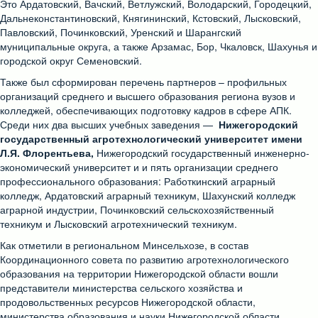
Это Ардатовский, Вачский, Ветлужский, Володарский, Городецкий,
Дальнеконстантиновский, Княгининский, Кстовский, Лысковский,
Павловский, Починковский, Уренский и Шарангский
муниципальные округа, а также Арзамас, Бор, Чкаловск, Шахунья и
городской округ Семеновский.
Также был сформирован перечень партнеров – профильных
организаций среднего и высшего образования региона вузов и
колледжей, обеспечивающих подготовку кадров в сфере АПК.
Среди них два высших учебных заведения —
Нижегородский
государственный агротехнологический университет имени
Л.Я. Флорентьева,
Нижегородский государственный инженерно-
экономический университет и и пять организации среднего
профессионального образования: Работкинский аграрный
колледж, Ардатовский аграрный техникум, Шахунский колледж
аграрной индустрии, Починковский сельскохозяйственный
техникум и Лысковский агротехнический техникум.
Как отметили в региональном Минсельхозе, в состав
Координационного совета по развитию агротехнологического
образования на территории Нижегородской области вошли
представители министерства сельского хозяйства и
продовольственных ресурсов Нижегородской области,
министерства образования и науки Нижегородской области,