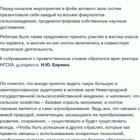
Перед началом мероприятия в фойе актового зала гостям
презентовали себя каждый из восьми факультетов
сельхозакадемии, продемонстрировав собственные научные
достижения.
Ребятам было также предложено принять участие в мастер-классе
по карвингу, и многие из них охотно включились в совместную
творческую деятельность.
К собравшимся с приветственным словом обратился врио ректора
НГСХА, д.социол.н.
Н.Ю. Бармин.
Он отметил, что всегда приятно видеть такую большую и
заинтересованную аудиторию в актовом зале Нижегородской
государственной сельскохозяйственной академии, и напомнил, что
сельское хозяйство – базовая отрасль экономики, а поэтом
таковым является и само агрообразование. Ведь все, что связано с
живой природой, компетенции, касающиеся ее преобразования,
развития, сохранения, – существовало и будет существовать
всегда. «Чтобы быть успешным в других отраслях, которые как
правило связаны с использованием конкретных технологий,
необходимо получить изначально именно базовое образование»,