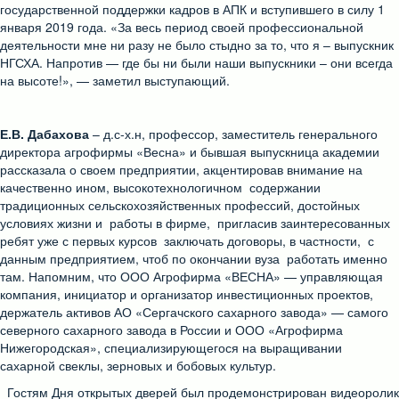
государственной поддержки кадров в АПК и вступившего в силу 1
января 2019 года. «За весь период своей профессиональной
деятельности мне ни разу не было стыдно за то, что я – выпускник
НГСХА. Напротив — где бы ни были наши выпускники – они всегда
на высоте!», — заметил выступающий.
Е.В. Дабахова
– д.с-х.н, профессор, заместитель генерального
директора агрофирмы «Весна» и бывшая выпускница академии
рассказала о своем предприятии, акцентировав внимание на
качественно ином, высокотехнологичном содержании
традиционных сельскохозяйственных профессий, достойных
условиях жизни и работы в фирме, пригласив заинтересованных
ребят уже с первых курсов заключать договоры, в частности, с
данным предприятием, чтоб по окончании вуза работать именно
там. Напомним, что ООО Агрофирма «ВЕСНА» — управляющая
компания, инициатор и организатор инвестиционных проектов,
держатель активов АО «Сергачского сахарного завода» — самого
северного сахарного завода в России и ООО «Агрофирма
Нижегородская», специализирующегося на выращивании
сахарной свеклы, зерновых и бобовых культур.
Гостям Дня открытых дверей был продемонстрирован видеоролик