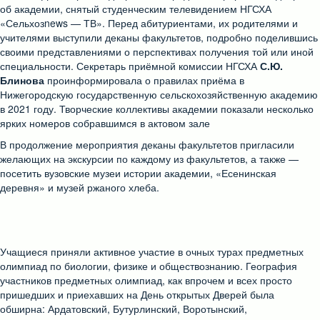
об академии, снятый студенческим телевидением НГСХА
«Сельхозnews — ТВ». Перед абитуриентами, их родителями и
учителями выступили деканы факультетов, подробно поделившись
своими представлениями о перспективах получения той или иной
специальности. Секретарь приёмной комиссии НГСХА
С.Ю.
Блинова
проинформировала о правилах приёма в
Нижегородскую государственную сельскохозяйственную академию
в 2021 году. Творческие коллективы академии показали несколько
ярких номеров собравшимся в актовом зале
В продолжение мероприятия деканы факультетов пригласили
желающих на экскурсии по каждому из факультетов, а также —
посетить вузовские музеи истории академии, «Есенинская
деревня» и музей ржаного хлеба.
Учащиеся приняли активное участие в очных турах предметных
олимпиад по биологии, физике и обществознанию. География
участников предметных олимпиад, как впрочем и всех просто
пришедших и приехавших на День открытых Дверей была
обширна: Ардатовский, Бутурлинский, Воротынский,